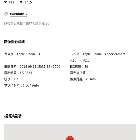
412
3715
tsurutate
西穂から奥穂へ抜けて振り返る。
画像撮影詳細
カメラ：Apple iPhone 5s
レンズ：Apple iPhone 5s back camera
4.15mm f/2.2
撮影日時：2015-09-11 15:31:52 +0900
ISO感度：40
露出時間：1/20833
露光補正値：0
絞り：2.2
焦点距離：29 mm
ホワイトバランス：Auto
撮影場所