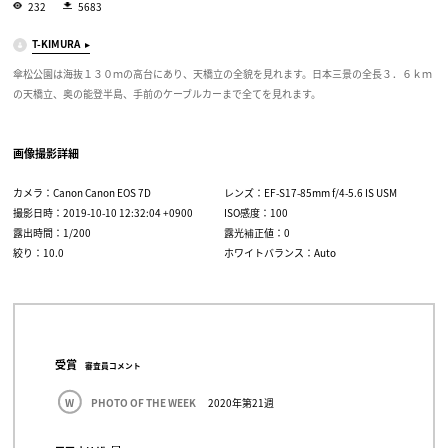
232
5683
T-KIMURA
傘松公園は海抜１３０ｍの高台にあり、天橋立の全貌を見れます。日本三景の全長３．６ｋｍ
の天橋立、奥の能登半島、手前のケーブルカーまで全てを見れます。
画像撮影詳細
カメラ：Canon Canon EOS 7D
レンズ：EF-S17-85mm f/4-5.6 IS USM
撮影日時：2019-10-10 12:32:04 +0900
ISO感度：100
露出時間：1/200
露光補正値：0
絞り：10.0
ホワイトバランス：Auto
受賞
審査員コメント
W
PHOTO OF THE WEEK
2020年第21週