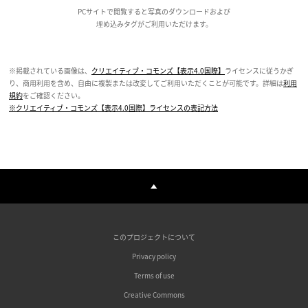
PCサイトで閲覧すると写真のダウンロードおよび
埋め込みタグがご利用いただけます。
※掲載されている画像は、
クリエイティブ・コモンズ【表示4.0国際】
ライセンスに従うかぎ
り、商用利用を含め、自由に複製または改変してご利用いただくことが可能です。詳細は
利用
規約
をご確認ください。
※クリエイティブ・コモンズ【表示4.0国際】ライセンスの表記方法
このプロジェクトについて
Privacy policy
Terms of use
Creative Commons