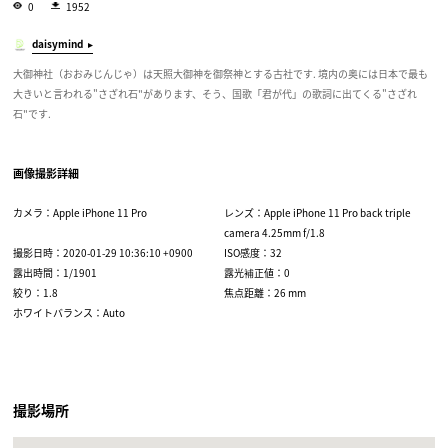
0
1952
daisymind
大御神社（おおみじんじゃ）は天照大御神を御祭神とする古社です. 境内の奥には日本で最も
大きいと言われる"さざれ石"があります、そう、国歌「君が代」の歌詞に出てくる"さざれ
石"です.
画像撮影詳細
カメラ：Apple iPhone 11 Pro
レンズ：Apple iPhone 11 Pro back triple
camera 4.25mm f/1.8
撮影日時：2020-01-29 10:36:10 +0900
ISO感度：32
露出時間：1/1901
露光補正値：0
絞り：1.8
焦点距離：26 mm
ホワイトバランス：Auto
撮影場所