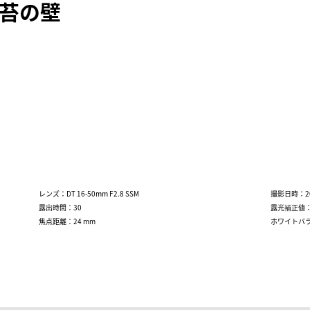
と苔の壁
レンズ：DT 16-50mm F2.8 SSM
撮影日時：2020
露出時間：30
露光補正値：
焦点距離：24 mm
ホワイトバラ