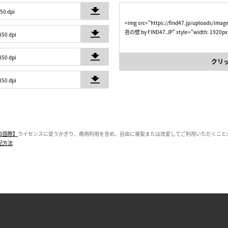
350 dpi
<img src="https://find47.jp/uploads/i
苔の壁 by FIND47.JP" style="width: 1920px;
350 dpi
350 dpi
クリ
350 dpi
0国際】
ライセンスに従うかぎり、商用利用を含め、自由に複製または改変してご利用いただくこと
記方法