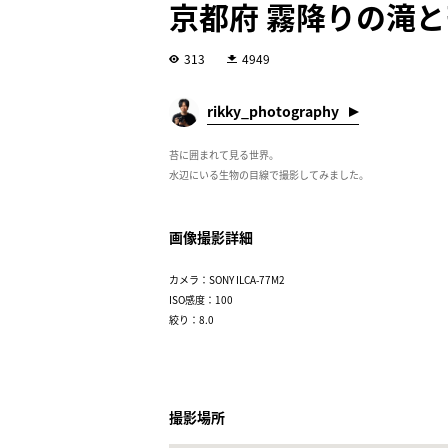
京都府 霧降りの滝
313
4949
rikky_photography
苔に囲まれて見る世界。
水辺にいる生物の目線で撮影してみました。
画像撮影詳細
カメラ：SONY ILCA-77M2
ISO感度：100
絞り：8.0
撮影場所