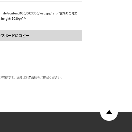
mage_file/content/000/002/360/web.jpg" alt="霧降りの滝と
 height: 1080px"/>
ップボードにコピー
が可能です。詳細は
利用規約
をご確認ください。