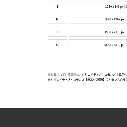
S
1280 x 846 px | 
M
1920 x 1269 px | 
L
3508 x 2319 px | 
XL
5855 x 3870 px | 
※掲載されている画像は、
クリエイティブ・コモンズ【表示4.
※クリエイティブ・コモンズ【表示4.0国際】ライセンスの表