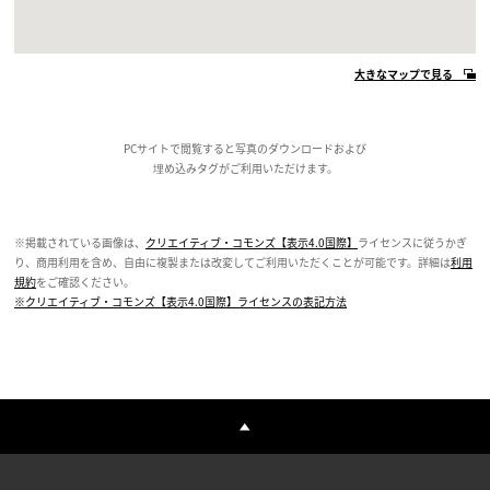
大きなマップで見る
PCサイトで閲覧すると写真のダウンロードおよび
埋め込みタグがご利用いただけます。
※掲載されている画像は、
クリエイティブ・コモンズ【表示4.0国際】
ライセンスに従うかぎ
り、商用利用を含め、自由に複製または改変してご利用いただくことが可能です。詳細は
利用
規約
をご確認ください。
※クリエイティブ・コモンズ【表示4.0国際】ライセンスの表記方法