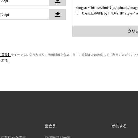
72 dpi
<img src="https://find47.jp/uploads/i
市 たんぽぽの綿毛 by FIND47.JP" style="width
 72 dpi
クリ
0国際】
ライセンスに従うかぎり、商用利用を含め、自由に複製または改変してご利用いただくこと
記方法
出会う
参加する
 の写真を使った事例
都道府県別一覧