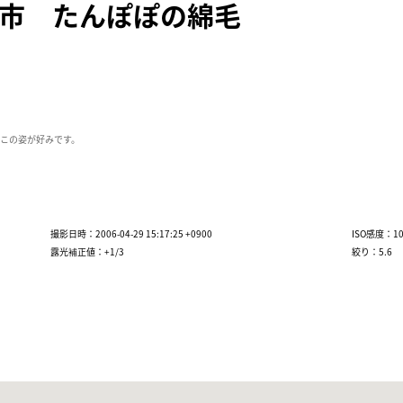
み市 たんぽぽの綿毛
この姿が好みです。
撮影日時：2006-04-29 15:17:25 +0900
ISO感度：10
露光補正値：+1/3
絞り：5.6