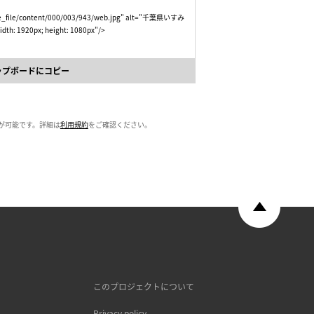
mage_file/content/000/003/943/web.jpg" alt="千葉県いすみ
: 1920px; height: 1080px"/>
ップボードにコピー
が可能です。詳細は
利用規約
をご確認ください。
このプロジェクトについて
Privacy policy