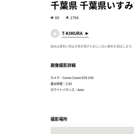
千葉県 千葉県いす
69
1766
T-KIMURA
始めは黄色い花は子孫を残すためにこ白い綿毛を飛ばします。
画像撮影詳細
カメラ：Canon Canon EOS 20D
露出時間：1/60
ホワイトバランス：Auto
撮影場所