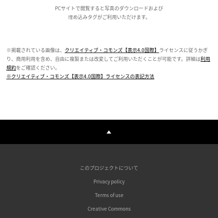
PCサイトで閲覧すると写真のダウンロードおよび
埋め込みタグがご利用いただけます。
※掲載されている画像は、
クリエイティブ・コモンズ【表示4.0国際】
ライセンスに従うかぎ
り、商用利用を含め、自由に複製または改変してご利用いただくことが可能です。詳細は
利用
規約
をご確認ください。
※クリエイティブ・コモンズ【表示4.0国際】ライセンスの表記方法
このプロジェクトについて
Privacy policy
Terms of use
Creative Commons