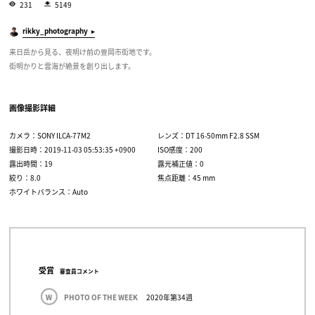
231
5149
rikky_photography
来日岳から見る、夜明け前の豊岡市街地です。
街明かりと雲海が絶景を創り出します。
画像撮影詳細
カメラ：SONY ILCA-77M2
レンズ：DT 16-50mm F2.8 SSM
撮影日時：2019-11-03 05:53:35 +0900
ISO感度：200
露出時間：19
露光補正値：0
絞り：8.0
焦点距離：45 mm
ホワイトバランス：Auto
受賞
審査員コメント
W
PHOTO OF THE WEEK
2020年第34週