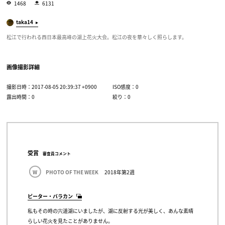
1468
6131
taka14
松江で行われる西日本最高峰の湖上花火大会。松江の夜を華々しく照らします。
画像撮影詳細
撮影日時：2017-08-05 20:39:37 +0900
ISO感度：0
露出時間：0
絞り：0
受賞
審査員コメント
W
PHOTO OF THE WEEK
2018年第2週
ピーター・バラカン
私もその時の宍道湖にいましたが、湖に反射する光が美しく、あんな素晴
らしい花火を見たことがありません。