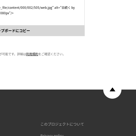
ge_file/content/000/002/505/web.jpg" alt="白続く by
 1080px"/>
ップボードにコピー
が可能です。詳細は
利用規約
をご確認ください。
このプロジェクトについて
Privacy policy