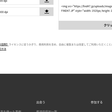
300 dpi
<img src="https://find47.jp/uploads/ima
FIND47.JP" style="width: 1920px; height:
300 dpi
クリ
0国際】
ライセンスに従うかぎり、商用利用を含め、自由に複製または改変してご利用いただくこと
記方法
出会う
参加する
 の写真を使った事例
都道府県別一覧