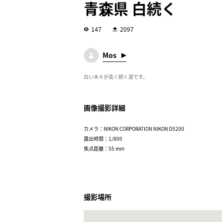
青森県 白続く
147
2097
Mos
白い木々が長く続く道です。
画像撮影詳細
カメラ：NIKON CORPORATION NIKON D5200
露出時間：1/800
焦点距離：55 mm
撮影場所