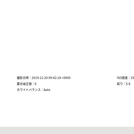
撮影日時：2019-12-20 09:42:18 +0900
ISO感度：25
露光補正値：0
絞り：5.6
ホワイトバランス：Auto