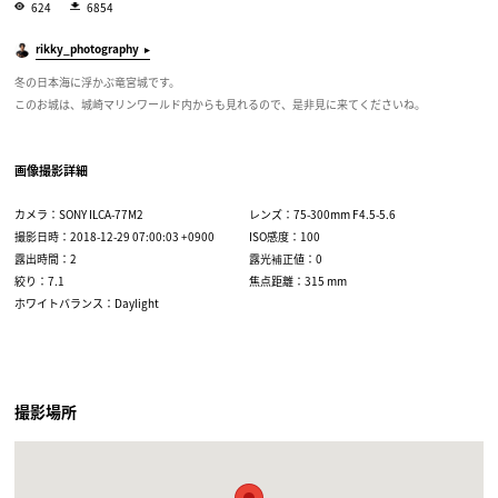
624
6854
rikky_photography
冬の日本海に浮かぶ竜宮城です。
このお城は、城崎マリンワールド内からも見れるので、是非見に来てくださいね。
画像撮影詳細
カメラ：SONY ILCA-77M2
レンズ：75-300mm F4.5-5.6
撮影日時：2018-12-29 07:00:03 +0900
ISO感度：100
露出時間：2
露光補正値：0
絞り：7.1
焦点距離：315 mm
ホワイトバランス：Daylight
撮影場所