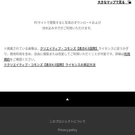
大きなマップで見る
PCサイトで閲覧すると写真のダウンロードおよび
埋め込みタグがご利用いただけます。
※掲載されている画像は、
クリエイティブ・コモンズ【表示4.0国際】
ライセンスに従うかぎ
り、商用利用を含め、自由に複製または改変してご利用いただくことが可能です。詳細は
利用
規約
をご確認ください。
※クリエイティブ・コモンズ【表示4.0国際】ライセンスの表記方法
このプロジェクトについて
Privacy policy