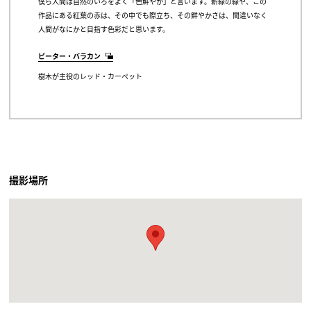
僕ら人間は自然のいろをよく「色鮮やか」と言います。新緑の緑や、この
作品にある紅葉の赤は、その中でも際立ち、その鮮やかさは、間違いなく
人間がなにかと目指す色彩だと思います。
ピーター・バラカン
樹木が主役のレッド・カーペット
撮影場所