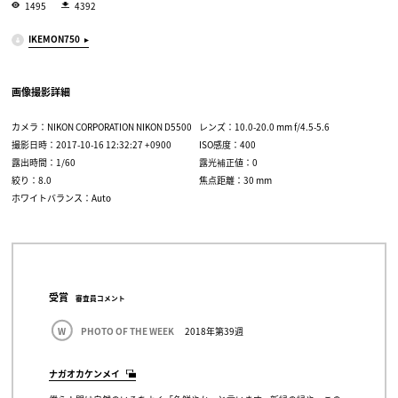
1495
4392
IKEMON750
画像撮影詳細
カメラ：NIKON CORPORATION NIKON D5500
レンズ：10.0-20.0 mm f/4.5-5.6
撮影日時：2017-10-16 12:32:27 +0900
ISO感度：400
露出時間：1/60
露光補正値：0
絞り：8.0
焦点距離：30 mm
ホワイトバランス：Auto
受賞
審査員コメント
W
PHOTO OF THE WEEK
2018年第39週
ナガオカケンメイ