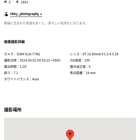
0
1893
rikky_photography
新緑に包まれた参道を歩くと、清々しい気持ちになります。
画像撮影詳細
カメラ：SONY ILCA-77M2
レンズ：DT 16-80mm F3.5-4.5 ZA
撮影日時：2024-05-02 09:55:25 +0900
ISO感度：100
露出時間：1/20
露光補正値：0
絞り：7.1
焦点距離：24 mm
ホワイトバランス：Auto
撮影場所