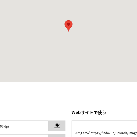
Webサイトで使う
300 dpi
<img src="https://find47.jp/uploads/i