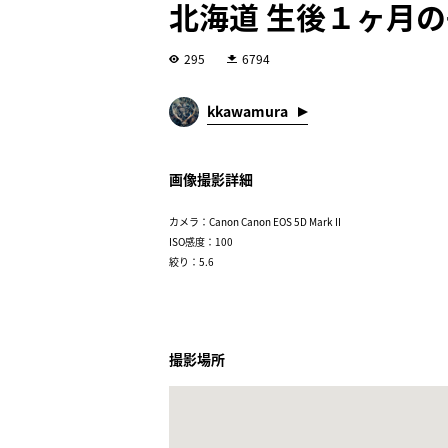
北海道 生後１ヶ月
295
6794
kkawamura
画像撮影詳細
カメラ：Canon Canon EOS 5D Mark II
ISO感度：100
絞り：5.6
撮影場所