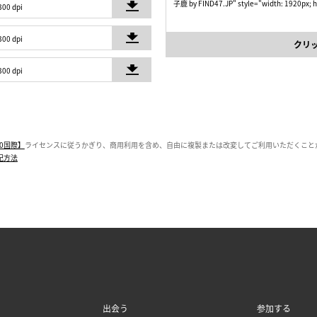
子鹿 by FIND47.JP" style="width: 1920px; h
300 dpi
300 dpi
クリ
300 dpi
0国際】
ライセンスに従うかぎり、商用利用を含め、自由に複製または改変してご利用いただくこと
記方法
出会う
参加する