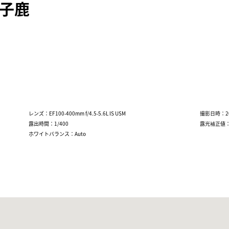
の子鹿
レンズ：EF100-400mm f/4.5-5.6L IS USM
撮影日時：2017
露出時間：1/400
露光補正値：
ホワイトバランス：Auto