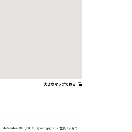
大きなマップで見る
mage_file/content/000/001/132/web.jpg" alt="生後１ヶ月の