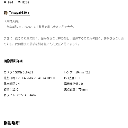
994
8238
Tatsuya0530
『風林火山』
毎年8月7日に行われる山梨県で最も大きい花火大会。
まさに、疾きこと風の如く、徐かなること林の如し、侵掠すること火の如く、動かざること山
の如し。武田信玄の思想を引き継いだ花火だと思いました。
画像撮影詳細
カメラ：SONY SLT-A33
レンズ：50mm F2.8
撮影日時：2013-08-07 20:41:24 +0900
ISO感度：100
露出時間：4
露光補正値：0
絞り：11.0
焦点距離：75 mm
ホワイトバランス：Auto
撮影場所