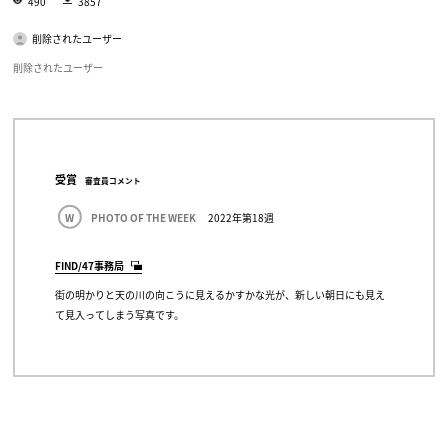
490
3857
削除されたユーザー
削除されたユーザー
受賞
審査員コメント
W
PHOTO OF THE WEEK
2022年第18週
FIND/47事務局
街の明かりと天の川の向こうに見えるかすかな光が、新しい朝日にも見え
て見入ってしまう写真です。