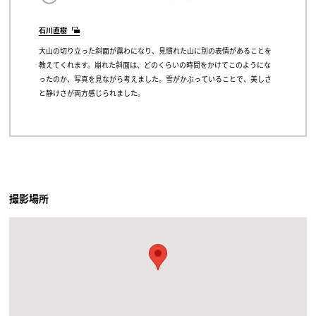
石川直樹
大山の切り立った斜面が露わになり、見慣れた山に別の表情があることを
教えてくれます。崩れた斜面は、どのくらいの時間をかけてこのようにな
ったのか、写真を見ながら考えました。雪がかぶっていることで、美しさ
と静けさが両方感じられました。
撮影場所