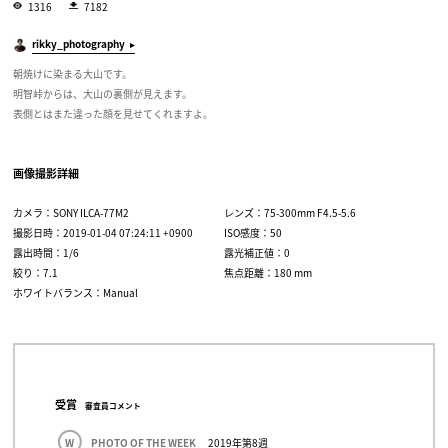
1316
7182
rikky_photography
朝焼けに染まる大山です。
明智峠からは、大山の裏側が見えます。
表側とはまた違った顔を見せてくれますよ。
画像撮影詳細
カメラ：SONY ILCA-77M2
レンズ：75-300mm F4.5-5.6
撮影日時：2019-01-04 07:24:11 +0900
ISO感度：50
露出時間：1/6
露光補正値：0
絞り：7.1
焦点距離：180 mm
ホワイトバランス：Manual
受賞
審査員コメント
W
PHOTO OF THE WEEK
2019年第8週