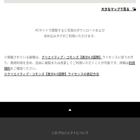
大きなマップで見る
PCサイトで閲覧すると写真のダウンロードおよび
埋め込みタグがご利用いただけます。
※掲載されている画像は、
クリエイティブ・コモンズ【表示4.0国際】
ライセンスに従うかぎ
り、商用利用を含め、自由に複製または改変してご利用いただくことが可能です。詳細は
利用
規約
をご確認ください。
※クリエイティブ・コモンズ【表示4.0国際】ライセンスの表記方法
このプロジェクトについて