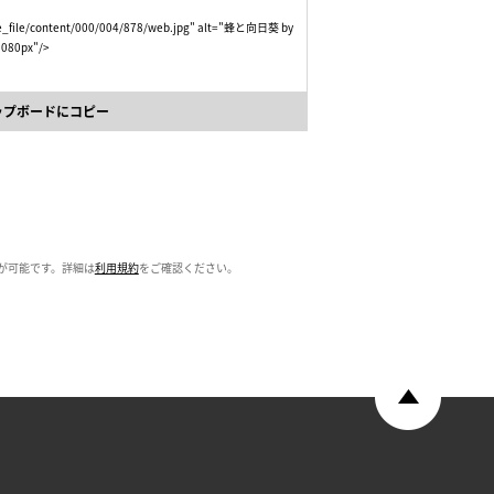
age_file/content/000/004/878/web.jpg" alt="蜂と向日葵 by
 1080px"/>
ップボードにコピー
が可能です。詳細は
利用規約
をご確認ください。