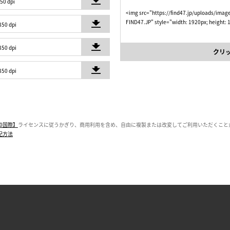
350 dpi
<img src="https://find47.jp/uploads/im
FIND47.JP" style="width: 1920px; height:
350 dpi
350 dpi
クリ
350 dpi
0国際】
ライセンスに従うかぎり、商用利用を含め、自由に複製または改変してご利用いただくこと
記方法