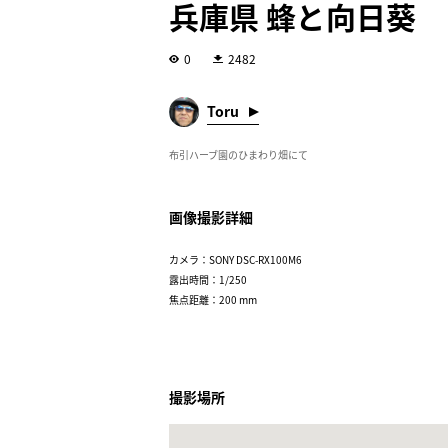
兵庫県 蜂と向日葵
0
2482
Toru
布引ハーブ園のひまわり畑にて
画像撮影詳細
カメラ：SONY DSC-RX100M6
露出時間：1/250
焦点距離：200 mm
撮影場所