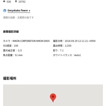
538
10702
Goryokaku-Tower
満開の函館・五稜郭の桜です
画像撮影詳細
カメラ：NIKON CORPORATION NIKON D800
撮影日時：2018-04-29 12:11:21 +0900
ISO感度：100
露出時間：1/250
露光補正値：-1/3
絞り：7.1
焦点距離：51 mm
ホワイトバランス：Auto1
撮影場所