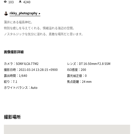
103
4240
rikky_photography
蒲井にある福島神社。
特別な癒しを与えてくれる、情緒溢れる海辺の空間。
ノスタルジックな気分に浸れる、素敵な場所だと思います。
画像撮影詳細
カメラ：SONY ILCA-77M2
レンズ：DT 16-50mm F2.8 SSM
撮影日時：2021-03-14 13:28:15 +0900
ISO感度：200
露出時間：1/640
露光補正値：0
絞り：7.1
焦点距離：24 mm
ホワイトバランス：Auto
撮影場所