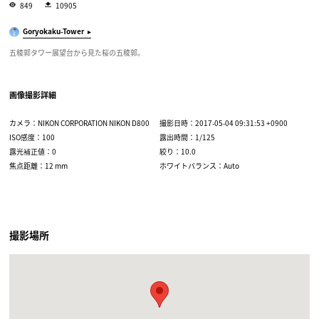
849
10905
Goryokaku-Tower
五稜郭タワー展望台から見た桜の五稜郭。
画像撮影詳細
カメラ：NIKON CORPORATION NIKON D800
撮影日時：2017-05-04 09:31:53 +0900
ISO感度：100
露出時間：1/125
露光補正値：0
絞り：10.0
焦点距離：12 mm
ホワイトバランス：Auto
撮影場所