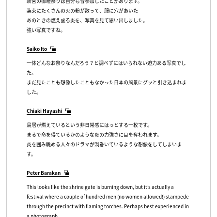
新宮の御嶝祭りは自分も昔参加したことがあります。
装束にたくさんの火の粉が散って、服に穴があいた
あのときの燃え盛る炎を、写真を見て思い出しました。
強い写真ですね。
Saiko Ito
一体どんなお祭りなんだろう？と調べずにはいられない迫力ある写真でし
た。
まだ見たことも想像したこともなかった日本の風景にグッと引き込まれま
した。
Chiaki Hayashi
鳥居が燃えているという非日常感にはっとする一枚です。
まるで命を得ているかのような炎の力強さに目を奪われます。
炎を囲み眺める人々のドラマが渦巻いているような想像をしてしまいま
す。
Peter Barakan
This looks like the shrine gate is burning down, but it’s actually a
festival where a couple of hundred men (no women allowed!) stampede
through the precinct with flaming torches. Perhaps best experienced in
a photograph…