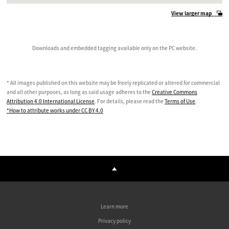
View larger map
Downloads and embedded tagging available only on the PC website.
* All images published on this website may be freely replicated or altered for commercial
and all other purposes, as long as said usage adheres to the
Creative Commons
Attribution 4.0 International License
. For details, please read the
Terms of Use
.
*How to attribute works under CC BY 4.0
Learn more
Privacy policy