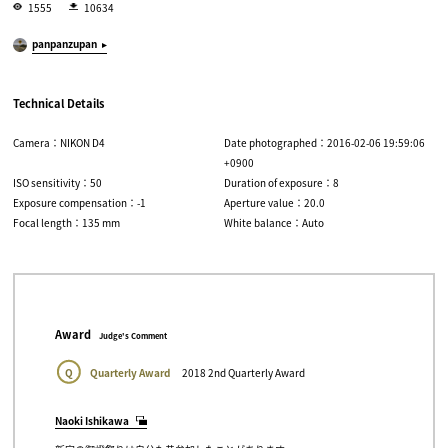
1555
10634
panpanzupan
Technical Details
Camera：NIKON D4
Date photographed：2016-02-06 19:59:06
+0900
ISO sensitivity：50
Duration of exposure：8
Exposure compensation：-1
Aperture value：20.0
Focal length：135 mm
White balance：Auto
Award
Judge's Comment
Q
Quarterly Award
2018 2nd Quarterly Award
Naoki Ishikawa